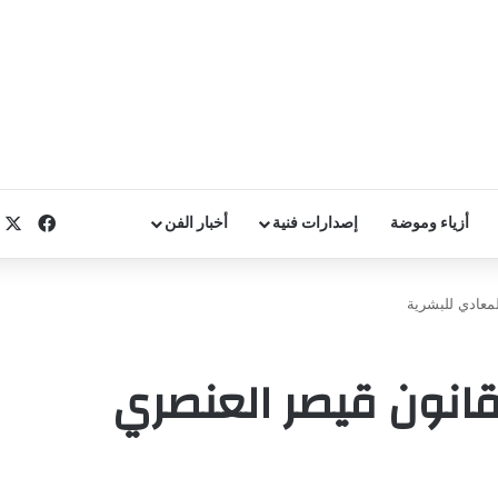
X
فيسب
أزياء وموضة
إصدارات فنية
أخبار الفن
معادي للبشرية
انون قيصر العنصري