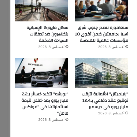
سنغافورة تتصدر جنوب شرق
سكان مايوركا الإسبانية
آسيا بجامعتين ضمن أقوى 10
يتظاهرون ضد تدفقات
مؤسسات عالمية للهندسة
السياحة الضخمة
أغسطس 8, 2026
أغسطس 8, 2026
“راينميتال” الألمانية تترقب
“بورشه” تتكبد خسائر بـ2.2
توقيع عقد دفاعي بـ12.4
مليار يورو بعد خفض قيمة
مليار يورو في ديسمبر
استثماراتها في “فولكس
فاغن”
أغسطس 8, 2026
أغسطس 8, 2026