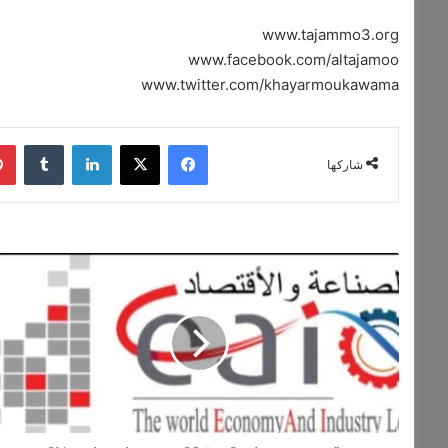
www.tajammo3.org
www.facebook.com/altajamoo
www.twitter.com/khayarmoukawama
فيسبوك
‫X
لينكدإن
شاركها
موقع
عالم
الصناعة
والاقتصاد
..
الخبر
اينما
كنتم