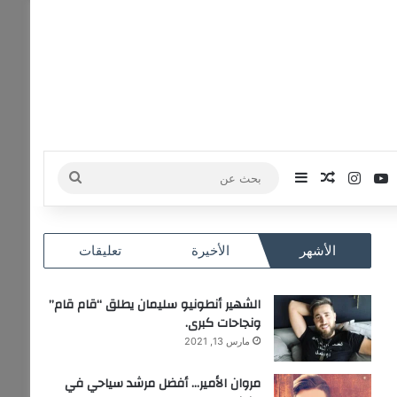
‫
وك
‫YouTube
انستقرام
مقال عشوائي
إضافة عمود جانبي
بحث
عن
الأشهر
الأخيرة
تعليقات
الشهير أنطونيو سليمان يطلق “قام قام”
ونجاحات كبرى.
مارس 13, 2021
مروان الأمير… أفضل مرشد سياحي في