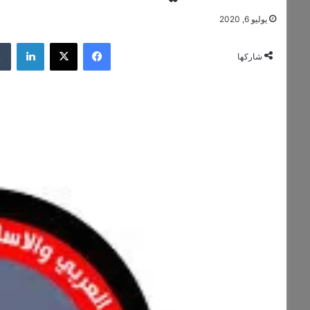
يوليو 6, 2020
فيسبوك
‫X
لينكد
شاركها