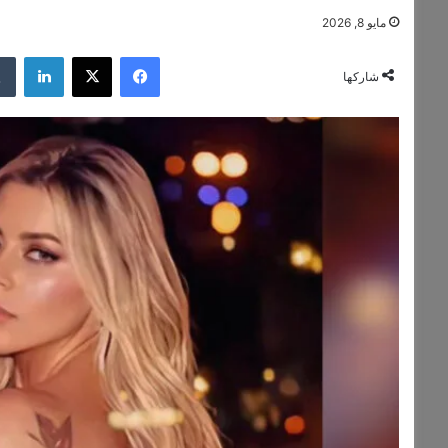
مايو 8, 2026
فيسبوك
‫X
لينكد
شاركها