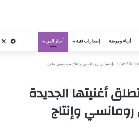
X
فيسب
أزياء وموضة
إصدارات فنية
أخبار الفن
فنانة Shereen Sayes تطلق أغنيتها الجديدة
 بإحساس رومانسي وإنتاج