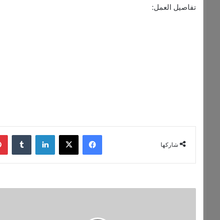
تفاصيل العمل:
فيسبوك
‫X
لينكدإن
شاركها
أكثر
10
دول