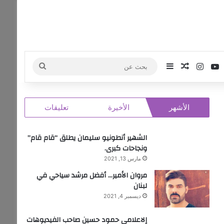
‫
وك
‫YouTube
انستقرام
مقال عشوائي
إضافة عمود جانبي
بحث
عن
الأشهر
الأخيرة
تعليقات
الشهير أنطونيو سليمان يطلق “قام قام”
ونجاحات كبرى.
مارس 13, 2021
مروان الأمير… أفضل مرشد سياحي في
لبنان
ديسمبر 4, 2021
إلاعلامي حمود حسين صاحب الفيديوهات