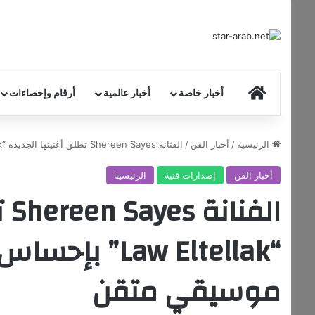
HOME
أخبار خاصة
أخبار عالمية
أرقام وإحصاءات
الرئيسية
/
أخبار الفن
/
الفنانة Shereen Sayes تطلق أغنيتها الجديدة “Law Eltellak” بإحساس رومانسي وإنتاج موسيقي متقن
أخبار الفن
إصدارات فنية
الرئيسية
ال
“Law Eltellak”
موسيقي متقن