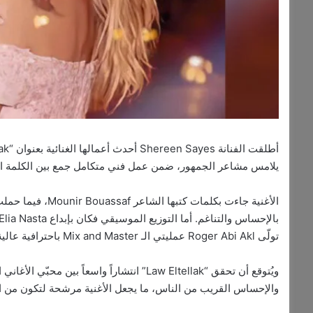
يلامس مشاعر الجمهور، ضمن عمل فني متكامل جمع بين الكلمة الر
تولّى Roger Abi Akl عمليتي الـ Mix and Master باحترافية عالية أظهرت جودة الإنتاج بشكل مميز.
ويُتوقع أن تحقق “Law Eltellak” انتشاراً واسعا
والإحساس القريب من الناس، ما يجعل الأغنية مرشحة لتكون من الأع