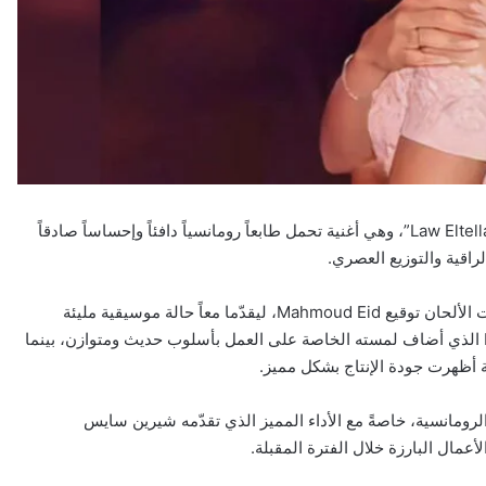
أطلقت الفنانة Shereen Sayes أحدث أعمالها الغنائية بعنوان “Law Eltellak”، وهي أغنية تحمل طابعاً رومانسياً دافئاً وإحساساً صادقاً
اقية والتوزيع العصري.
الأغنية جاءت بكلمات كتبها الشاعر Mounir Bouassaf، فيما حملت الألحان توقيع Mahmoud Eid، ليقدّما معاً حالة موسيقية مليئة
بالإحساس والتناغم. أما التوزيع الموسيقي فكان بإبداع Elia Nasta الذي أضاف لمسته الخاصة على العمل بأسلوب حديث ومتوازن، بينما
ً بين محبّي الأغاني الرومانسية، خاصةً مع الأداء المميز الذي تقدّمه شيرين سايس
مال البارزة خلال الفترة المقبلة.