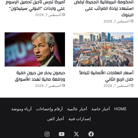
الحكومة البريطانية الجديدة ترفض
أميركا تدرس تأجيل تحصيل الرسوم
استبعاد زيادة الضرائب على
على واردات “البولي سيليكون”
البنوك
أغسطس 7, 2026
أغسطس 7, 2026
أسعار العقارات الألمانية تتباطأ
ديمون يحذر من ديون خفية
خلال الربع الثاني
ورافعة مالية تهدد الأسواق
أغسطس 7, 2026
أغسطس 7, 2026
HOME
أخبار خاصة
أخبار عالمية
أرقام وإحصاءات
أزياء وموضة
إصدارات فنية
أخبار الفن
فيسبوك
‫X
‫YouTube
انستقرام