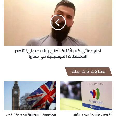
نجاح
دعائي
كبير
لأغنية
"ضلي
يابنت
عيوني"
تتصدر
A post shared by Nadine Nassib Njeim (@nadine.nassib.njeim)
المخططات
نجاح دعائي كبير لأغنية "ضلي يابنت عيوني" تتصدر
الموسيقية
المخططات الموسيقية في سوريا
في
سوريا
مقالات ذات صلة
“غوغل والت” تسمح للآباء
الحكومة البريطانية الجديدة ترفض