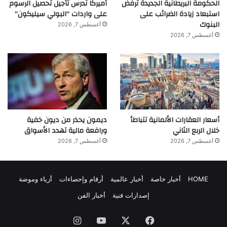
الحكومة البريطانية الجديدة ترفض
أميركا تدرس تأجيل تحصيل الرسوم
استبعاد زيادة الضرائب على
على واردات “البولي سيليكون”
البنوك
أغسطس 7, 2026
أغسطس 7, 2026
أسعار العقارات الألمانية تتباطأ
ديمون يحذر من ديون خفية
خلال الربع الثاني
ورافعة مالية تهدد الأسواق
أغسطس 7, 2026
أغسطس 7, 2026
HOME
أخبار خاصة
أخبار عالمية
أرقام وإحصاءات
أزياء وموضة
إصدارات فنية
أخبار الفن
فيسبوك
‫X
‫YouTube
انستقرام