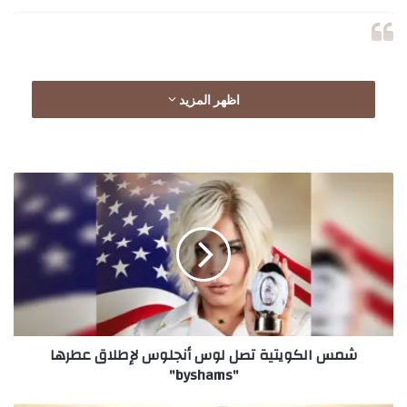
اظهر المزيد
شمس
الكويتية
تصل
لوس
أنجلوس
لإطلاق
عطرها
"byshams"
شمس الكويتية تصل لوس أنجلوس لإطلاق عطرها
View this post on Instagram
"byshams"